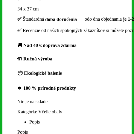
34 x 37 cm
✅
Štandardná
doba doručenia
odo dna objednania
je 1-2
✅
Recenzie od našich spokojných zákazníkov si môžete poz
🚚 Nad 40 € doprava zdarma
🤲
Ručná výroba
📦 Ekologické balenie
🍀
100 % prírodné produkty
Nie je na sklade
Kategória:
Včelie obaly
Popis
Popis