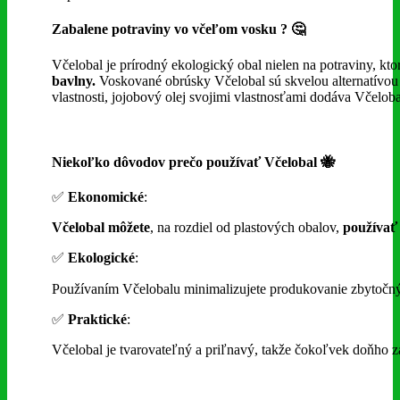
Zabalene potraviny vo včeľom vosku ? 🤔
Včelobal je prírodný ekologický obal nielen na potraviny, k
bavlny.
Voskované obrúsky Včelobal sú skvelou alternatívou k
vlastnosti, jojobový olej svojimi vlastnosťami dodáva Včelob
Niekoľko dôvodov prečo používať Včelobal 🐝
✅
Ekonomické
:
Včelobal
môžete
, na rozdiel od plastových obalov,
používať
✅
Ekologické
:
Používaním Včelobalu minimalizujete produkovanie zbytočný
✅
Praktické
:
Včelobal je tvarovateľný a priľnavý, takže čokoľvek doňho za