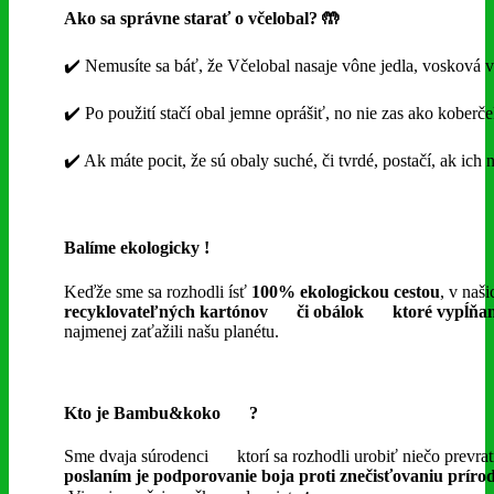
Ako sa správne starať o včelobal
? 🤲
✔️ Nemusíte sa báť, že Včelobal nasaje vône jedla, vosková v
✔️ Po použití stačí obal jemne oprášiť, no nie zas ako kob
✔️ Ak máte pocit, že sú obaly suché, či tvrdé, postačí, ak ich
Balíme ekologicky
!
Keďže sme sa rozhodli ísť
100% ekologickou cestou
, v naš
recyklovateľných kartónov
či obálok
ktoré vypĺňam
najmenej zaťažili našu planétu.
Kto je Bambu&koko
?
Sme dvaja súrodenci
ktorí sa rozhodli urobiť niečo prevra
poslaním je podporovanie boja proti znečisťovaniu prírod