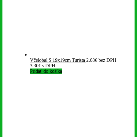
Včelobal S 19x19cm Turista
2.68
€
bez DPH
3.30
€
s DPH
Pridať do košíka