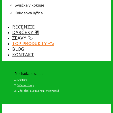
Sviečka v kokose
Kokosová lyžica
RECENZIE
DARČEKY 🎁
ZĽAVY 🏷️
TOP PRODUKTY 👈
BLOG
KONTAKT
Nachádzate sa tu:
Domov
Včelie obaly
Včelobal L 34x37cm Zvieratká