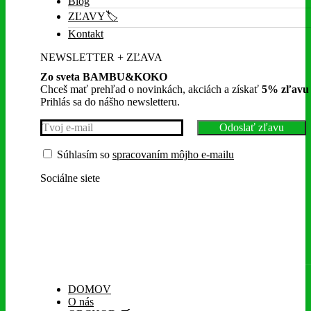
Blog
ZĽAVY🏷️
Kontakt
NEWSLETTER + ZĽAVA
Zo sveta BAMBU&KOKO
Chceš mať prehľad o novinkách, akciách a získať
5% zľavu
Prihlás sa do nášho newsletteru.
Súhlasím so
spracovaním môjho e-mailu
Sociálne siete
DOMOV
O nás