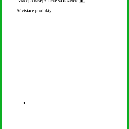
Viacej o našej značke sa dozviete
t
u.
Súvisiace produkty