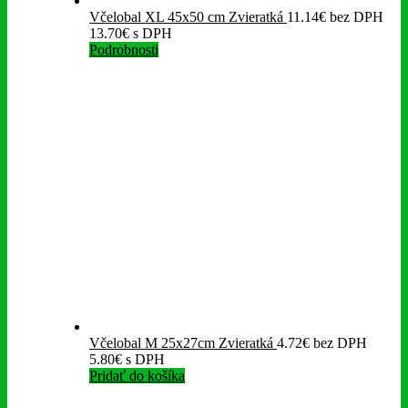
Včelobal XL 45x50 cm Zvieratká
11.14
€
bez DPH
13.70
€
s DPH
Podrobnosti
Včelobal M 25x27cm Zvieratká
4.72
€
bez DPH
5.80
€
s DPH
Pridať do košíka