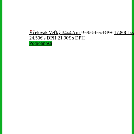
Včelovak Veľký 34x42cm
19.92
€
bez DPH
17.80
€
be
24.50
€
s DPH
21.90
€
s DPH
Podrobnosti