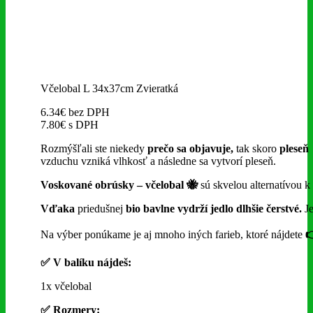
Včelobal L 34x37cm Zvieratká
6.34
€
bez DPH
7.80
€
s DPH
Rozmýšľali ste niekedy
prečo
sa objavuje,
tak skoro
pleseň 
vzduchu vzniká vlhkosť a následne sa vytvorí pleseň.
Voskované obrúsky – včelobal 🐝
sú skvelou alternatívou k
Vďaka
priedušnej
bio bavlne vydrží jedlo dlhšie čerstvé.
Je
Na výber ponúkame je aj mnoho iných farieb, ktoré nájdete

✅ V balíku nájdeš:
1x včelobal
✅ Rozmery: